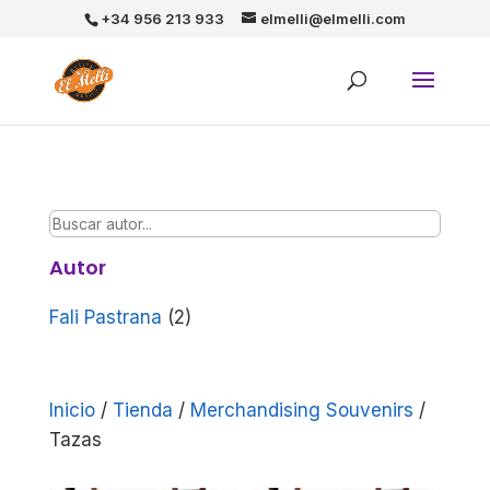
+34 956 213 933
elmelli@elmelli.com
Autor
Fali Pastrana
(2)
Inicio
/
Tienda
/
Merchandising Souvenirs
/
Tazas