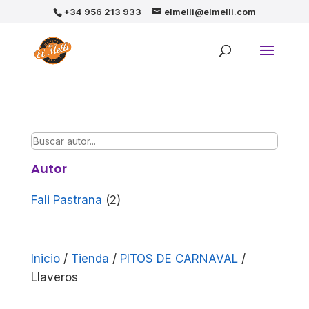
+34 956 213 933
elmelli@elmelli.com
Autor
Fali Pastrana
(2)
Inicio
/
Tienda
/
PITOS DE CARNAVAL
/
Llaveros